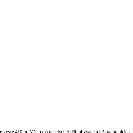
é výšce 410 m. Město má necelých 5 000 obyvatel a leží na hranicích