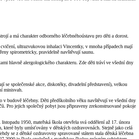
trojí a má charakter odborného léčebnéhoústavu pro děti a dorost.
cvičení, ultrazvukovou inhalaci Vincentky, v mnoha případech mají
řeny spirometricky, pravidelně navštěvují saunu.
mi hlavně alergologického charakteru. Zde děti tráví ve všední dny
ají se společenské akce, diskotéky, divadelní představení), velkou
ní minisvah.
ímo v budově léčebny. Děti předškolního věku navštěvují ve všední dny
ičů. Pro jejich společný pobyt jsou připraveny zrekonstruované pokoje
 listopadu 1950, mateřská škola otevřela svá oddělení až 17. února
h, které byly umísťovány v dětských ozdravovnách. Stejně jako celá
Tehdy se z dětské ozdravovny spravované státem stala dětská léčebna
.07.2000 je škola společně s mateřskou školou právním subjektem.