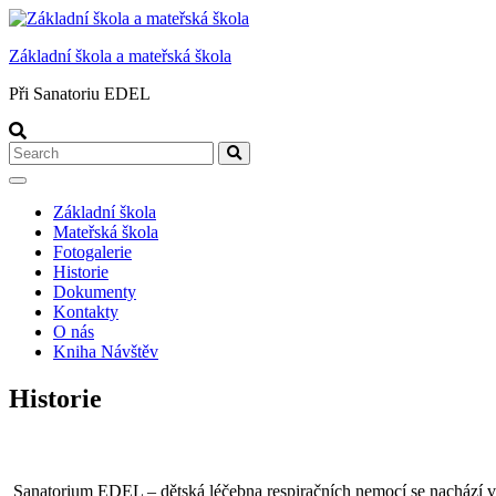
Skip
to
Základní škola a mateřská škola
content
Při Sanatoriu EDEL
Search
Search
for:
Základní škola
Mateřská škola
Fotogalerie
Historie
Dokumenty
Kontakty
O nás
Kniha Návštěv
Historie
Sanatorium EDEL – dětská léčebna respiračních nemocí se nachází v 