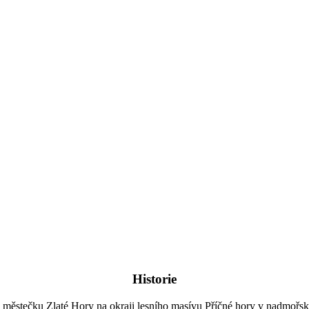
Historie
městečku Zlaté Hory na okraji lesního masívu Příčné hory v nadmořsk