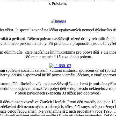
s Polskem.
 let věku. Je specializovaná na léčbu opakovaných nemocí dýchacího ús
níků a pediatrů. Během pobytu navštěvují různé druhy rehabilitačních 
hání nebo pískání na flétny. Při příchodu a propouštění jsou děti vyšet
ůlním díle, které nabízí ideální mikroklima pro pobyt dětí s diagnóza
180 minut nejméně 15 x za dobu pobytu.
jí společné sociální zařízení, kulturní místnost, společenský sál (pořád
 herny, dětská a sportovní hřiště přímo v areálu léčebny, v zimě sportov
sestrami. Děti školního věku zde navštěvují školu, která je umístěna př
slední dobou je velmi rozšířen pobyt dětí v doprovodu některého z rod
v obou pavilonech (kapacita 33 lůžek pro doprovod).
 dětské ozdravovně ve Zlatých Horách. První děti zasedly do lavic 13.
zdělávání dětí nemocných, oslabených, tělesně či smyslově postiženýc
istence celou řadou změn. Nejvýznamnější z nich proběhla v roce 1993. 
oučasně velkými změnami prošly i školy při těchto institucích. Od 01