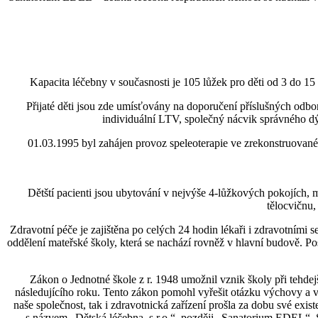
Kapacita léčebny v současnosti je 105 lůžek pro děti od 3 do 15
Přijaté děti jsou zde umísťovány na doporučení příslušných odbor
individuální LTV, společný nácvik správného dýc
01.03.1995 byl zahájen provoz speleoterapie ve zrekonstruovaném d
Dětští pacienti jsou ubytování v nejvýše 4-lůžkových pokojích, ma
tělocvičnu,
Zdravotní péče je zajištěna po celých 24 hodin lékaři i zdravotními 
oddělení mateřské školy, která se nachází rovněž v hlavní budově. Po
Zákon o Jednotné škole z r. 1948 umožnil vznik školy při tehdejší
následujícího roku. Tento zákon pomohl vyřešit otázku výchovy a v
naše společnost, tak i zdravotnická zařízení prošla za dobu své ex
s názvem „Dětská léčebna, s.r.o.“, později „Sanatorium EDEL“. S